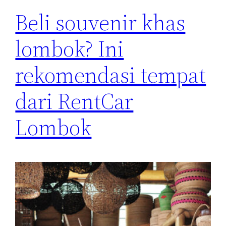
Beli souvenir khas
lombok? Ini
rekomendasi tempat
dari RentCar
Lombok