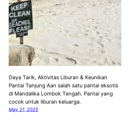
Daya Tarik, Aktivitas Liburan & Keunikan
Pantai Tanjung Aan salah satu pantai eksotis
di Mandalika Lombok Tengah. Pantai yang
cocok untuk liburan keluarga.
May 21, 2025