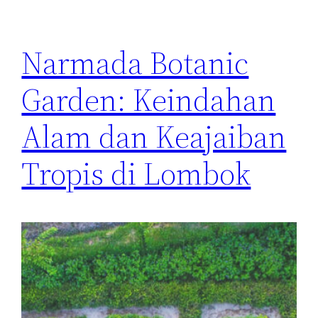
Narmada Botanic
Garden: Keindahan
Alam dan Keajaiban
Tropis di Lombok