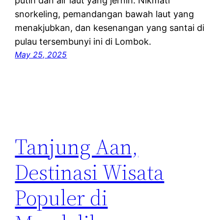
putih dan air laut yang jernih. Nikmati
snorkeling, pemandangan bawah laut yang
menakjubkan, dan kesenangan yang santai di
pulau tersembunyi ini di Lombok.
May 25, 2025
Tanjung Aan,
Destinasi Wisata
Populer di