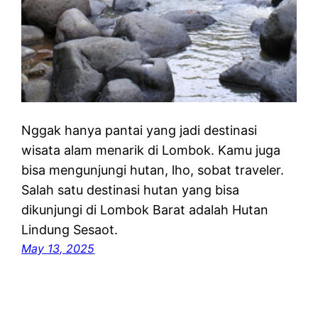
Nggak hanya pantai yang jadi destinasi
wisata alam menarik di Lombok. Kamu juga
bisa mengunjungi hutan, lho, sobat traveler.
Salah satu destinasi hutan yang bisa
dikunjungi di Lombok Barat adalah Hutan
Lindung Sesaot.
May 13, 2025