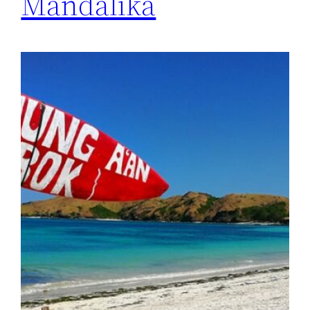
Mandalika