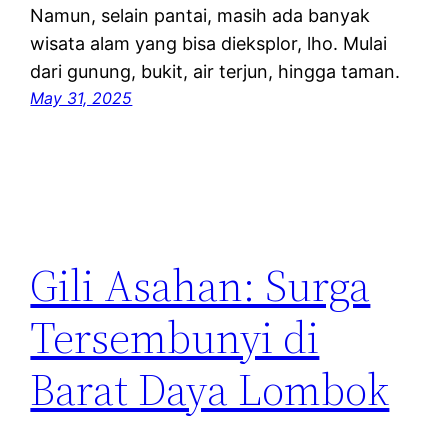
Namun, selain pantai, masih ada banyak
wisata alam yang bisa dieksplor, lho. Mulai
dari gunung, bukit, air terjun, hingga taman.
May 31, 2025
Gili Asahan: Surga
Tersembunyi di
Barat Daya Lombok