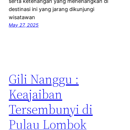
serta ketenangan yang menenangkan di
destinasi ini yang jarang dikunjungi
wisatawan
May 27, 2025
Gili Nanggu :
Keajaiban
Tersembunyi di
Pulau Lombok