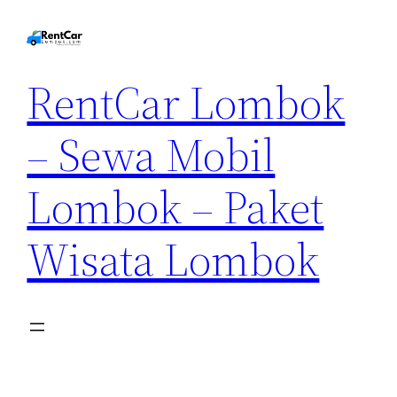
RentCar Lombok
– Sewa Mobil
Lombok – Paket
Wisata Lombok