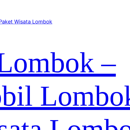
 Lombok –
bil Lombo
sata Lomb