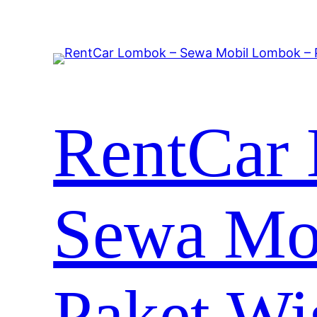
RentCar
Sewa Mo
Paket Wi