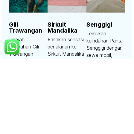
Gili
Sirkuit
Senggigi
Trawangan
Mandalika
Temukan
Jelajahi
Rasakan sensasi
keindahan Pantai
keindahan Gili
perjalanan ke
Senggigi dengan
Trawangan
Sirkuit Mandalika
sewa mobil,
bersama
bersama
sewa motor
rentcarlombok.com!
rentcarlombok.com!
maupun paket
Sewa mobil,
Sewa mobil,
wisata dari
motor maupun
motor maupun
rentcarlombok.com!
paket wisata
paket wisata
Nikmati
mudah dan
cepat dan praktis
perjalanan
nyaman untuk
untuk menikmati
nyaman ke
liburan seru di
event balap dunia
destinasi wisata
Lombok. Nikmati
di Lombok.
terbaik di
perjalanan ke
Pastikan
Lombok. Liburan
destinasi favorit
perjalanan Anda
jadi lebih mudah