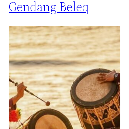
Gendang Beleq