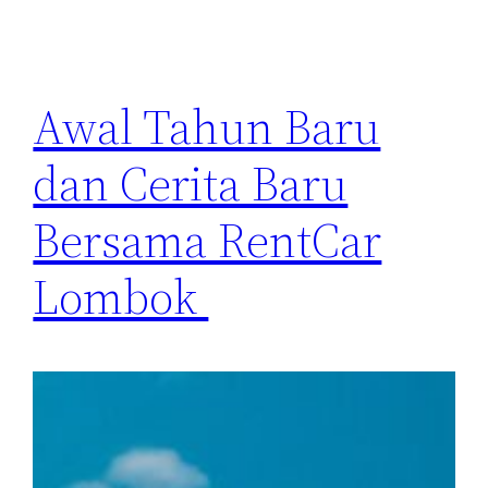
Awal Tahun Baru
dan Cerita Baru
Bersama RentCar
Lombok