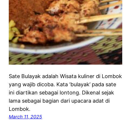
Sate Bulayak adalah Wisata kuliner di Lombok
yang wajib dicoba. Kata ‘bulayak’ pada sate
ini diartikan sebagai lontong. Dikenal sejak
lama sebagai bagian dari upacara adat di
Lombok.
March 11, 2025