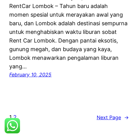
RentCar Lombok – Tahun baru adalah
momen spesial untuk merayakan awal yang
baru, dan Lombok adalah destinasi sempurna
untuk menghabiskan waktu liburan sobat
Rent Car Lombok. Dengan pantai eksotis,
gunung megah, dan budaya yang kaya,
Lombok menawarkan pengalaman liburan
yang…
February 10, 2025
1
2
Next Page
→