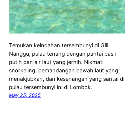
Temukan keindahan tersembunyi di Gili
Nanggu, pulau tenang dengan pantai pasir
putih dan air laut yang jernih. Nikmati
snorkeling, pemandangan bawah laut yang
menakjubkan, dan kesenangan yang santai di
pulau tersembunyi ini di Lombok.
May 25, 2025