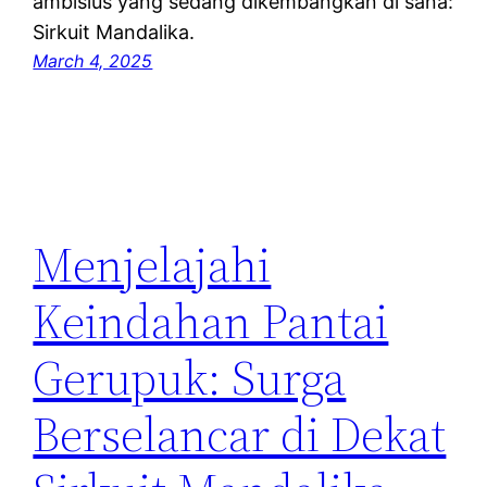
ambisius yang sedang dikembangkan di sana:
Sirkuit Mandalika.
March 4, 2025
Menjelajahi
Keindahan Pantai
Gerupuk: Surga
Berselancar di Dekat