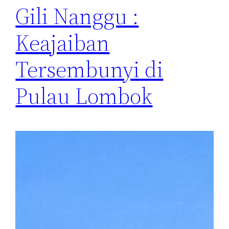
Gili Nanggu :
Keajaiban
Tersembunyi di
Pulau Lombok