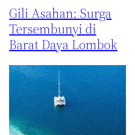
Gili Asahan: Surga
Tersembunyi di
Barat Daya Lombok