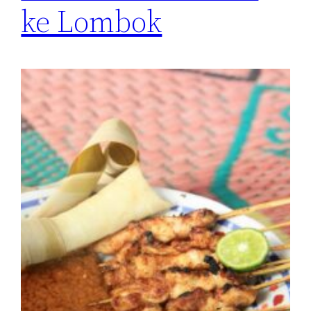
ke Lombok