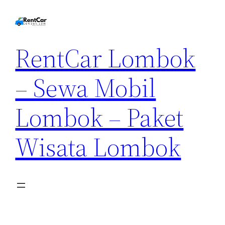
RentCar Lombok
– Sewa Mobil
Lombok – Paket
Wisata Lombok