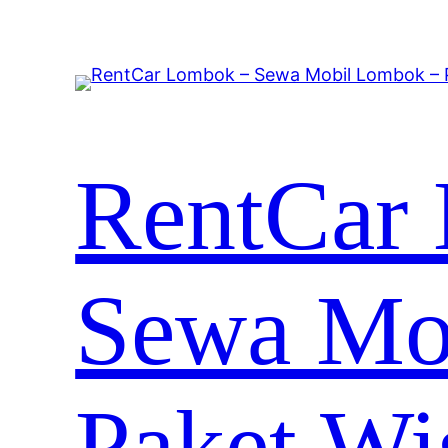
RentCar
Sewa Mo
Paket Wi