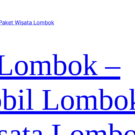
 Lombok –
bil Lombo
sata Lomb