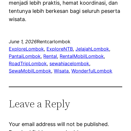
menjadi lebih praktis, hemat koordinasi, dan
tentunya lebih berkesan bagi seluruh peserta
wisata.
June 1, 2026
Rentcarlombok
ExploreLombok
, 
ExploreNTB
, 
JelajahLombok
, 
PantaiLombok
, 
Rental
, 
RentalMobilLombok
, 
RoadTripLombok
, 
sewahiacelombok
, 
SewaMobilLombok
, 
Wisata
, 
WonderfulLombok
Leave a Reply
Your email address will not be published.