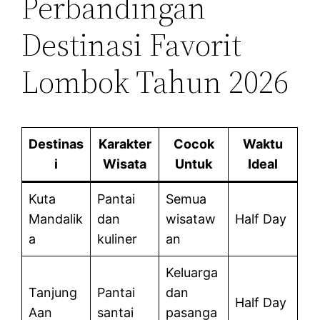
Perbandingan
Destinasi Favorit
Lombok Tahun 2026
Destinas
Karakter
Cocok
Waktu
i
Wisata
Untuk
Ideal
Kuta
Pantai
Semua
Mandalik
dan
wisataw
Half Day
a
kuliner
an
Keluarga
Tanjung
Pantai
dan
Half Day
Aan
santai
pasanga