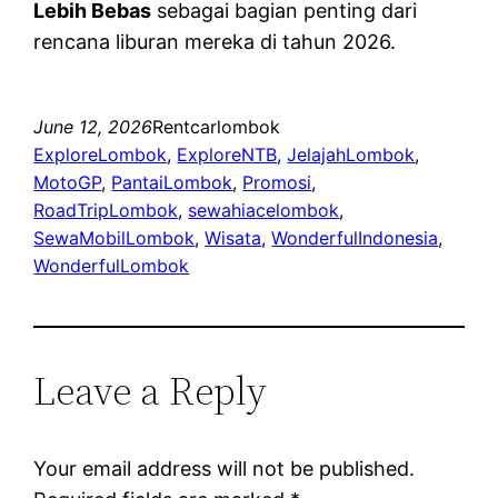
Lebih Bebas
sebagai bagian penting dari
rencana liburan mereka di tahun 2026.
June 12, 2026
Rentcarlombok
ExploreLombok
, 
ExploreNTB
, 
JelajahLombok
, 
MotoGP
, 
PantaiLombok
, 
Promosi
, 
RoadTripLombok
, 
sewahiacelombok
, 
SewaMobilLombok
, 
Wisata
, 
WonderfulIndonesia
, 
WonderfulLombok
Leave a Reply
Your email address will not be published.