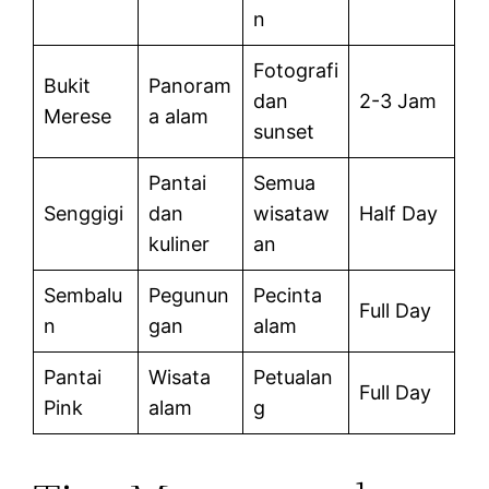
n
Fotografi
Bukit
Panoram
dan
2-3 Jam
Merese
a alam
sunset
Pantai
Semua
Senggigi
dan
wisataw
Half Day
kuliner
an
Sembalu
Pegunun
Pecinta
Full Day
n
gan
alam
Pantai
Wisata
Petualan
Full Day
Pink
alam
g