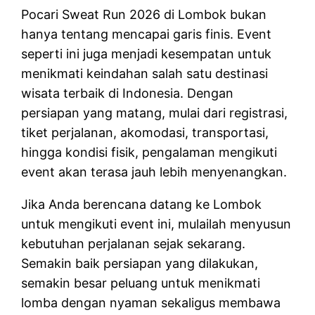
Pocari Sweat Run 2026 di Lombok bukan
hanya tentang mencapai garis finis. Event
seperti ini juga menjadi kesempatan untuk
menikmati keindahan salah satu destinasi
wisata terbaik di Indonesia. Dengan
persiapan yang matang, mulai dari registrasi,
tiket perjalanan, akomodasi, transportasi,
hingga kondisi fisik, pengalaman mengikuti
event akan terasa jauh lebih menyenangkan.
Jika Anda berencana datang ke Lombok
untuk mengikuti event ini, mulailah menyusun
kebutuhan perjalanan sejak sekarang.
Semakin baik persiapan yang dilakukan,
semakin besar peluang untuk menikmati
lomba dengan nyaman sekaligus membawa