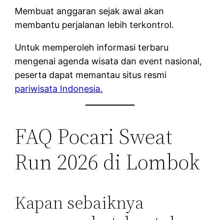
Membuat anggaran sejak awal akan
membantu perjalanan lebih terkontrol.
Untuk memperoleh informasi terbaru
mengenai agenda wisata dan event nasional,
peserta dapat memantau situs resmi
pariwisata Indonesia.
FAQ Pocari Sweat
Run 2026 di Lombok
Kapan sebaiknya