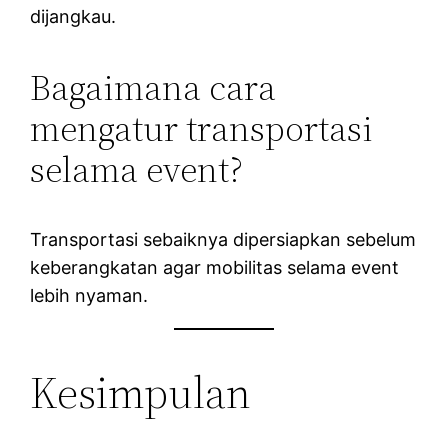
dijangkau.
Bagaimana cara
mengatur transportasi
selama event?
Transportasi sebaiknya dipersiapkan sebelum
keberangkatan agar mobilitas selama event
lebih nyaman.
Kesimpulan