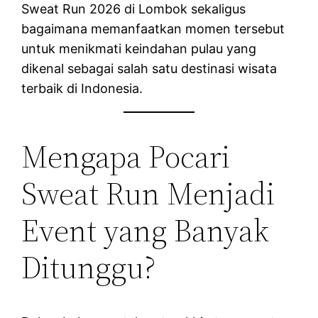
Sweat Run 2026 di Lombok sekaligus
bagaimana memanfaatkan momen tersebut
untuk menikmati keindahan pulau yang
dikenal sebagai salah satu destinasi wisata
terbaik di Indonesia.
Mengapa Pocari
Sweat Run Menjadi
Event yang Banyak
Ditunggu?