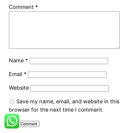
Comment
*
Name
*
Email
*
Website
Save my name, email, and website in this
browser for the next time I comment.