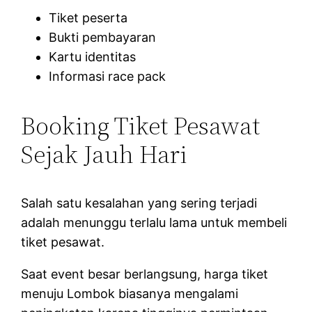
Tiket peserta
Bukti pembayaran
Kartu identitas
Informasi race pack
Booking Tiket Pesawat
Sejak Jauh Hari
Salah satu kesalahan yang sering terjadi
adalah menunggu terlalu lama untuk membeli
tiket pesawat.
Saat event besar berlangsung, harga tiket
menuju Lombok biasanya mengalami