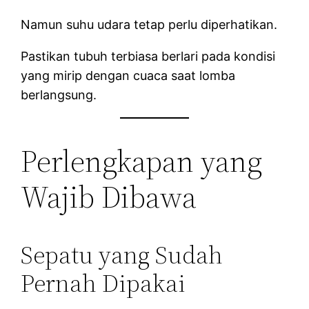
Namun suhu udara tetap perlu diperhatikan.
Pastikan tubuh terbiasa berlari pada kondisi
yang mirip dengan cuaca saat lomba
berlangsung.
Perlengkapan yang
Wajib Dibawa
Sepatu yang Sudah
Pernah Dipakai