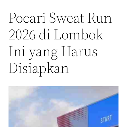
Pocari Sweat Run
2026 di Lombok
Ini yang Harus
Disiapkan