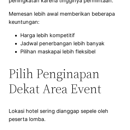
peningkatan karena tingginya permintaan.
Memesan lebih awal memberikan beberapa
keuntungan:
Harga lebih kompetitif
Jadwal penerbangan lebih banyak
Pilihan maskapai lebih fleksibel
Pilih Penginapan
Dekat Area Event
Lokasi hotel sering dianggap sepele oleh
peserta lomba.