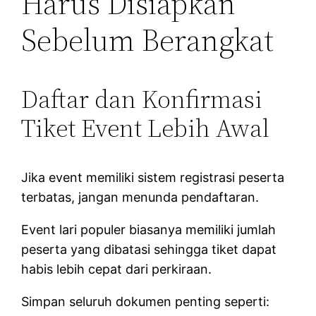
Harus Disiapkan
Sebelum Berangkat
Daftar dan Konfirmasi
Tiket Event Lebih Awal
Jika event memiliki sistem registrasi peserta
terbatas, jangan menunda pendaftaran.
Event lari populer biasanya memiliki jumlah
peserta yang dibatasi sehingga tiket dapat
habis lebih cepat dari perkiraan.
Simpan seluruh dokumen penting seperti: