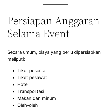
Persiapan Anggaran
Selama Event
Secara umum, biaya yang perlu dipersiapkan
meliputi:
Tiket peserta
Tiket pesawat
Hotel
Transportasi
Makan dan minum
Oleh-oleh