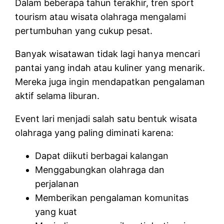
Dalam beberapa tahun terakhir, tren sport
tourism atau wisata olahraga mengalami
pertumbuhan yang cukup pesat.
Banyak wisatawan tidak lagi hanya mencari
pantai yang indah atau kuliner yang menarik.
Mereka juga ingin mendapatkan pengalaman
aktif selama liburan.
Event lari menjadi salah satu bentuk wisata
olahraga yang paling diminati karena:
Dapat diikuti berbagai kalangan
Menggabungkan olahraga dan
perjalanan
Memberikan pengalaman komunitas
yang kuat