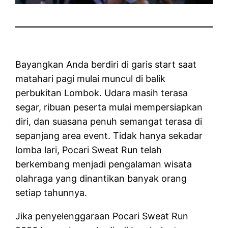
Bayangkan Anda berdiri di garis start saat
matahari pagi mulai muncul di balik
perbukitan Lombok. Udara masih terasa
segar, ribuan peserta mulai mempersiapkan
diri, dan suasana penuh semangat terasa di
sepanjang area event. Tidak hanya sekadar
lomba lari, Pocari Sweat Run telah
berkembang menjadi pengalaman wisata
olahraga yang dinantikan banyak orang
setiap tahunnya.
Jika penyelenggaraan Pocari Sweat Run