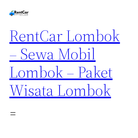
RentCar Lombok
– Sewa Mobil
Lombok – Paket
Wisata Lombok