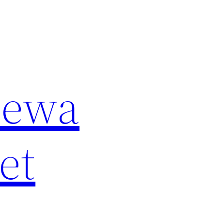
Sewa
et