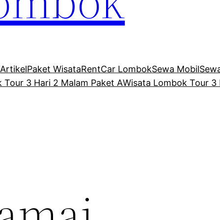
Lombok
Artikel
Paket Wisata
RentCar Lombok
Sewa Mobil
Sewa
 Tour 3 Hari 2 Malam Paket A
Wisata Lombok Tour 3 
amai