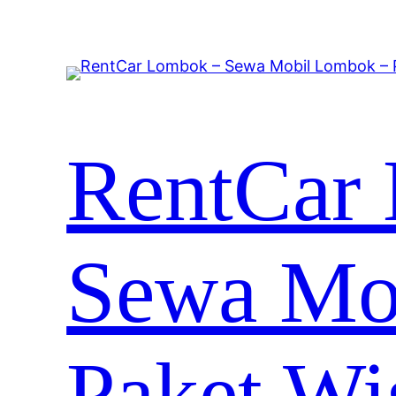
RentCar
Sewa Mo
Paket Wi