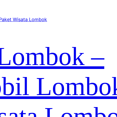
 Lombok –
bil Lombo
sata Lomb